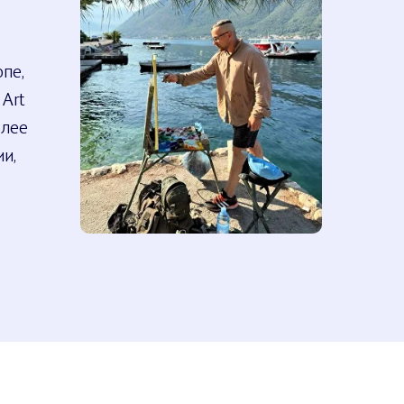
опе,
 Art
олее
и,