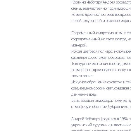
Картина Чеботару Андрея сосредот
стены, величественно поднимающие
камень древних построек воспроизв
яркой голубизной и зеленью моря 
Современный импрессионизм: в его
сосредоточенный на свете подход 
манерой.
Яркая цветовая палитра: использо
оживляет хорватское побережье, по
Текстурные мазки кистью: видимое
размерность произведению искусств
впечатление.
Искусное обращение со светом и т
средиземноморский свет, создавая
движение воды.
Вызывающая атмосфера: помимо пр
атмосферу и обаяние Дубровника, п
Андрей Чеботару (родился в 1984 г
украинский художник, известный