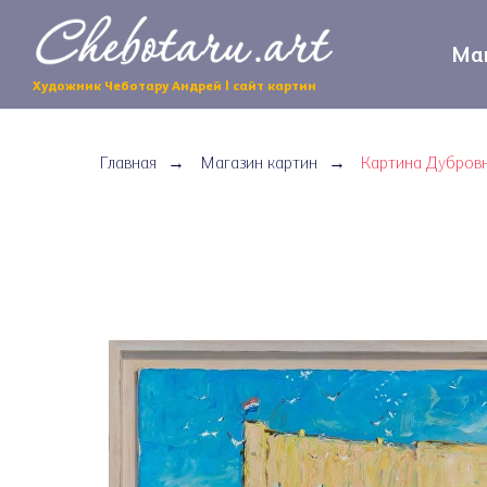
Маг
Художник Чеботару Андрей | сайт картин
Главная
Магазин картин
Картина Дубровн
→
→