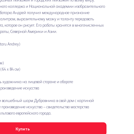
бразных пейзажей и городских пейзажей по всему миру.
ного колледжа и Национальной академии изобразительного
Чеботарю Андрей получил международное признание
алитрам, выразительному мазку и таланту передавать
, которое он рисует. Его работы хранятся в многочисленных
ропы, Северной Америки и Азии.
aru Andrey)
см)
(64 x 84 см)
ь художника на лицевой стороне и обороте
роизведение искусства
и волшебный шарм Дубровника в свой дом с картиной
 произведение искусства – свидетельство мастерства
ьтового европейского города.
Купить