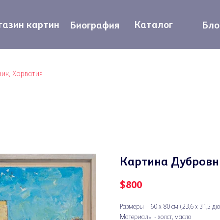
азин картин
Каталог
Биография
Бло
ик, Хорватия
Картина Дубровн
$
800
Размеры – 60 х 80 см (23,6 х 31,5 д
Материалы - холст, масло