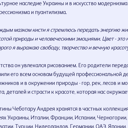
ьтурное наследие Украины и в искусство модернизма 
рессионизма и пуантилизма.
ждым мазком кисти я стремлюсь передать энергию жиз
отой природы и человеческими эмоциями. Цвет - это н
орого я выражаю свободу, творчество и вечную красо
етства он увлекался рисованием. Его родители перед
чили его всем основам будущей профессиональной де
ожников и в окружении природы - гор, рек, лесов и м
а, деталей и страсти к красоте, которая нас окружае
тины Чеботару Андрея хранятся в частных коллекция
еях Украины, Италии, Франции, Испании, Черногории,
ватии, Турции, Нидерландов, Германии, ОАЭ, Японии,