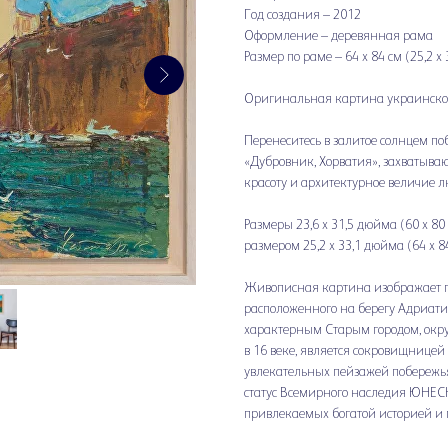
Год создания – 2012
Оформление – деревянная рама
Размер по раме – 64 x 84 см (25,2 
Оригинальная картина украинског
Перенеситесь в залитое солнцем по
«Дубровник, Хорватия», захватыв
красоту и архитектурное величие л
Размеры 23,6 x 31,5 дюйма (60 x 8
размером 25,2 x 33,1 дюйма (64 x 84
Живописная картина изображает п
расположенного на берегу Адриати
характерным Старым городом, о
в 16 веке, является сокровищницей
увлекательных пейзажей побережь
статус Всемирного наследия ЮНЕСК
привлекаемых богатой историей 