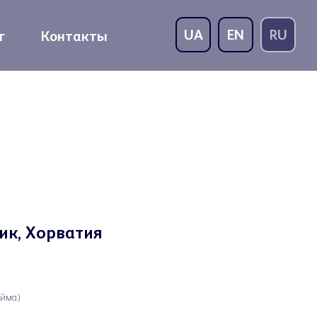
UA
EN
RU
г
Контакты
ик, Хорватия
юйма)