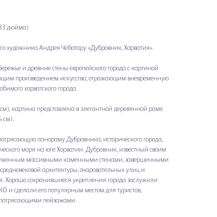
х 33 дюйма)
о художника Андрея Чеботару «Дубровник, Хорватия».
бережье и древние стены европейского города с картиной
ающим произведением искусства, отражающим вневременную
юбимого хорватского города.
0 см), картина представлена в элегантной деревянной раме
 см).
отрясающую панораму Дубровника, исторического города,
ческого моря на юге Хорватии. Дубровник, известный своим
круженным массивными каменными стенами, завершенными
 средневековой архитектуры, очаровательных улиц и
я. Хорошо сохранившиеся укрепления города заслужили
О и сделали его популярным местом для туристов,
и потрясающими пейзажами.