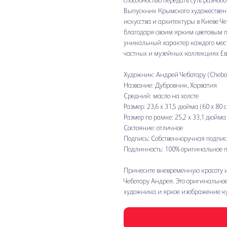
способностью передать суть разноо
Выпускник Крымского художествен
искусства и архитектуры в Киеве 
благодаря своим ярким цветовым п
уникальный характер каждого места
частных и музейных коллекциях Ев
Художник: Андрей Чеботару (Chebot
Название: Дубровник, Хорватия
Средний: масло на холсте
Размер: 23,6 x 31,5 дюйма (60 x 80 
Размер по рамке: 25,2 x 33,1 дюйма 
Состояние: отличное
Подпись: Собственноручная подпис
Подлинность: 100% оригинальное п
Принесите вневременную красоту 
Чеботару Андрея. Это оригинальное
художника и яркое изображение кул