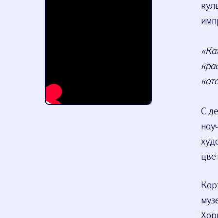
кул
имп
«Ка
крас
кот
С д
нау
худ
цвет
Кар
муз
Хор