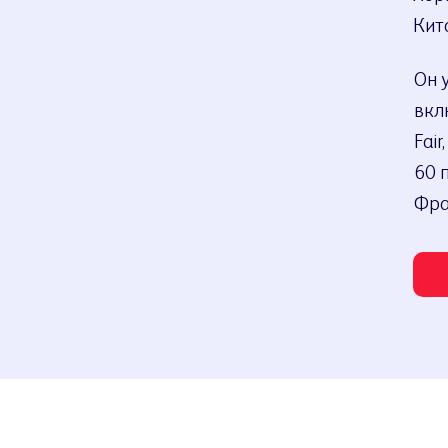
Кит
Он 
вклю
Fair
60 
Фра