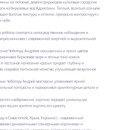
очены на пейзаже, демонстрирующем культовые городские
ся из бирюзовых вод Адриатики. Теплый, залитый солнцем
одит богатые текстуры и оттенки, прекрасно контрастируя с
и неба.
 работах сочетается непосредственное наблюдение и
импрессионизма с современной энергией и выразительной
вание Чеботару Андреем насыщенных и ярких цветов
дчеркивая бирюзовое море и теплые тона камня.
 и пастозное нанесение краски придает глубину и
а, создавая тактильное качество, улучшающее визуальное
енью: Чеботару Андрей мастерски улавливает яркий
 сильные контрасты и подчеркивая архитектурные детали и
остого изображения, картина передает уникальную
риглашая зрителя ощутить его красоту.
оду в Севастополе, Крым, Украина) – современный
 своими динамичными пленерными картинами и