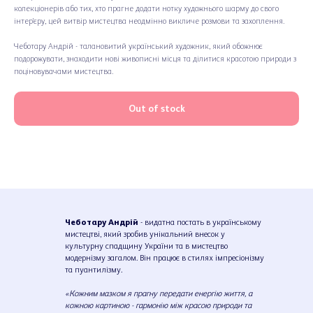
колекціонерів або тих, хто прагне додати нотку художнього шарму до свого
інтер'єру, цей витвір мистецтва неодмінно викличе розмови та захоплення.
Чеботару Андрій - талановитий український художник, який обожнює
подорожувати, знаходити нові живописні місця та ділитися красотою природи з
поціновувачами мистецтва.
Out of stock
Чеботару Андрій
- видатна постать в українському
мистецтві, який зробив унікальний внесок у
культурну спадщину України та в мистецтво
модернізму загалом. Він працює в стилях імпресіонізму
та пуантилізму.
«Кожним мазком я прагну передати енергію життя, а
кожною картиною - гармонію між красою природи та