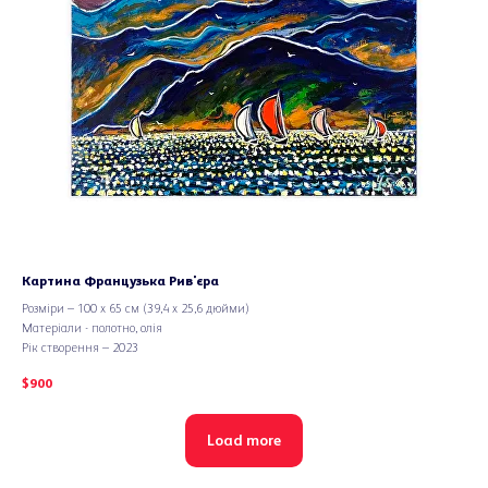
Картина Французька Рив'єра
Розміри – 100 х 65 см (39,4 х 25,6 дюйми)
Матеріали - полотно, олія
Рік створення – 2023
$
900
Load more