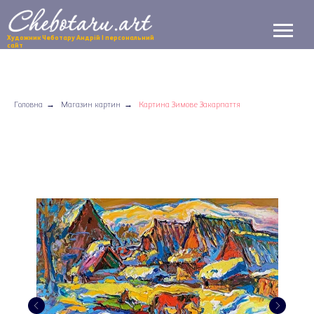
Художник Чеботару Андрій | персональний
сайт
Головна
→
Магазин картин
→
Картина Зимове Закарпаття