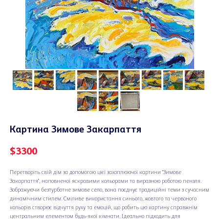
Картина Зимове Закарпаття
$
3300
Перетворіть свій дім за допомогою цієї захоплюючої картини "Зимове
Закарпаття", наповненої яскравими кольорами та виразною роботою пензля.
Зображуючи безтурботне зимове село, вона поєднує традиційні теми з сучасним
динамічним стилем. Сміливе використання синього, жовтого та червоного
кольорів створює відчуття руху та емоцій, що робить цю картину справжнім
центральним елементом будь-якої кімнати. Ідеально підходить для