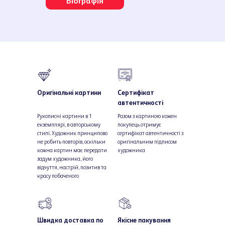
Біографія
Оригінальні картини
Сертифікат
автентичності
Рукописні картини в 1
Разом з картиною кожен
екземплярі, в авторському
покупець отримує
стилі. Художник принципово
сертифікат автентичності з
не робить повторів, оскільки
оригінальним підписом
кожна картин має передати
художника
задум художника, його
відчуття, настрій, позитив та
красу побаченого
Швидка доставка по
Якісне пакування