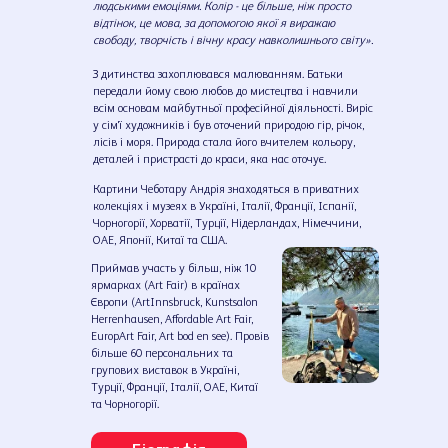
людськими емоціями. Колір - це більше, ніж просто
відтінок, це мова, за допомогою якої я виражаю
свободу, творчість і вічну красу навколишнього світу».
З дитинства захоплювався малюванням. Батьки
передали йому свою любов до мистецтва і навчили
всім основам майбутньої професійної діяльності. Виріс
у сім'ї художників і був оточений природою гір, річок,
лісів і моря. Природа стала його вчителем кольору,
деталей і пристрасті до краси, яка нас оточує.
Картини Чеботару Андрія знаходяться в приватних
колекціях і музеях в Україні, Італії, Франції, Іспанії,
Чорногорії, Хорватії, Турції, Нідерландах, Німеччини,
ОАЕ, Японії, Китаї та США.
Приймав участь у більш, ніж 10
ярмарках (Art Fair) в країнах
Європи (ArtInnsbruck, Kunstsalon
Herrenhausen, Affordable Art Fair,
EuropArt Fair, Art bod en see). Провів
більше 60 персональних та
групових виставок в Україні,
Турції, Франції, Італії, ОАЕ, Китаї
та Чорногорії.