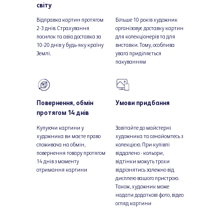
світу
Відправка картин протягом
Більше 10 років художник
2-3 днів. Страхування
організовує доставку картин
посилок та авіа доставка за
для колекціонерів та для
10-20 днів у будь-яку країну
виставки. Тому, особлива
Землі.
увага приділяється
пакуванням
Повернення, обмін
Умови придбання
протягом 14 днів
Купуючи картини у
Завітайте до майстерні
художника ви маєте право
художника та ознайомтесь з
споживача на обмін,
колекцією. При купівлі
повернення товару протягом
віддалено - кольори,
14 днів з моменту
відтінки можуть трохи
отримання картини
відрізнятись залежно від
дисплею вашого пристрою.
Також, художник може
надати додаткові фото, відео
огляд картини