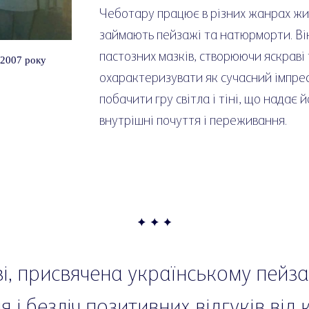
Чеботару працює в різних жанрах жив
займають пейзажі та натюрморти. Він
пастозних мазків, створюючи яскраві
 2007 року
охарактеризувати як сучасний імпрес
побачити гру світла і тіні, що надає 
внутрішні почуття і переживання.
ві, присвячена українському пейз
 і безліч позитивних відгуків від 