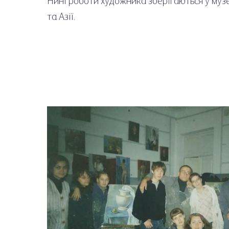
Нині роботи художника зберігаються у музе
та Азії.