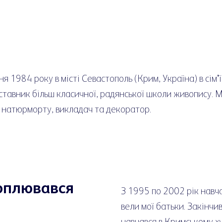
я 1984 року в місті Севастополь (Крим, Україна) в сім
ставник більш класичної, радянської школи живопису. М
 натюрморту, викладач та декоратор.
хоплювався
З 1995 по 2002 рік навча
вели мої батьки. Закінч
навчався в Кримському х