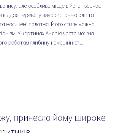
опису, але особливе місце в його творчості
 віддає перевагу використанню олії та
 та насичені полотна. Його стиль можна
іонізм. У картинах Андрія часто можна
його роботам глибину і емоційність,
ажу, принесла йому широке
критиків.