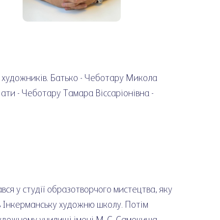
ʼї художників. Батько - Чеботару Микола
ати - Чеботару Тамара Віссаріонівна -
вся у студії образотворчого мистецтва, яку
ив Інкерманську художню школу. Потім
удожному училищі імені М. С. Самокиша