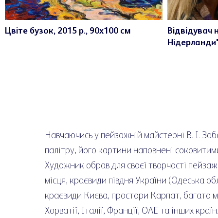
Цвіте бузок, 2015 р., 90х100 см
Відвідувач 
Нідерланди
Навчаючись у пейзажній майстерні В. І. Заб
палітру, його картини наповнені соковитим
Художник обрав для своєї творчості пейзаж
місця, краєвиди півдня України (Одеська обл
краєвиди Києва, простори Карпат, багато м
Хорватії, Італії, Франції, ОАЕ та інших країн