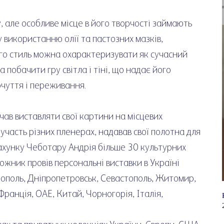
 але особливе місце в його творчості займають
 використанню олії та пастозних мазків,
ого стиль можна охарактеризувати як сучасний
 побачити гру світла і тіні, що надає його
очуття і переживання.
чав виставляти свої картини на місцевих
участь різних пленерах, надавав свої полотна для
ахунку Чеботару Андрія більше 30 культурних
дожник провів персональні виставки в Україні
ерополь, Дніпропетровськ, Севастополь, Житомир,
Франція, ОАЕ, Китай, Чорногорія, Італія,