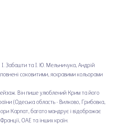
І. Забашти та І. Ю. Мельничука, Андрій
аповнені соковитими, яскравими кольорами
пейзаж. Він пише улюблений Крим та його
раїни (Одеська область - Вилково, Грибовка,
стори Карпат, багато мандрує і відображає
 Франції, ОАЕ та інших країн.