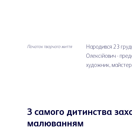
Народився 23 грудн
Початок творчого життя
Олексійович - пред
художник, майстер
З самого дитинства за
малюванням