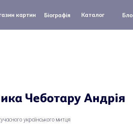
азин картин
Каталог
Біографія
Бло
ника Чеботару Андрія
сучасного українського митця