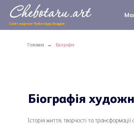
Маг
Сайт картин Чеботару Андрія
Головна
Біографія
→
Біографія худож
Історія життя, творчості та трансформації 