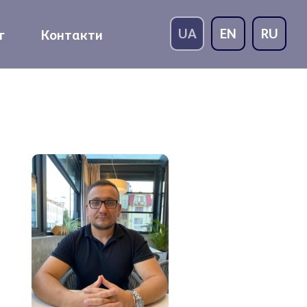
UA
EN
RU
г
Контакти