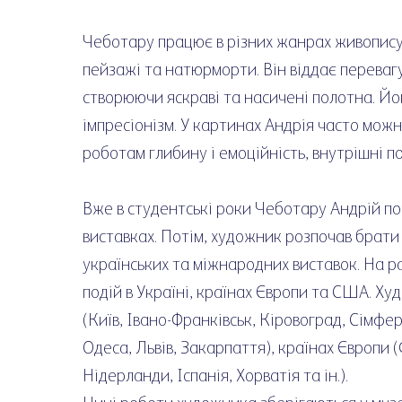
Чеботару працює в різних жанрах живопису,
пейзажі та натюрморти. Він віддає перевагу
створюючи яскраві та насичені полотна. Й
імпресіонізм. У картинах Андрія часто можна
роботам глибину і емоційність, внутрішні п
Вже в студентські роки Чеботару Андрій по
виставках. Потім, художник розпочав брати 
українських та міжнародних виставок. На р
подій в Україні, країнах Європи та США. Ху
(Київ, Івано-Франківськ, Кіровоград, Сімф
Одеса, Львів, Закарпаття), країнах Європи (
Нідерланди, Іспанія, Хорватія та ін.).