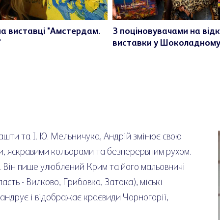
на виставці "Амстердам.
З поціновувачами на відк
"
виставки у Шоколадному
ашти та І. Ю. Мельничука, Андрій змінює свою
и, яскравими кольорами та безперервним рухом.
. Він пише улюблений Крим та його мальовничі
асть - Вилково, Грибовка, Затока), міські
андрує і відображає краєвиди Чорногорії,
.