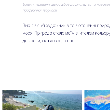
Батьки передали свою любов до мистецтва та навчили
професійної творчості
Виріс в сім'ї художників та в оточенні природи
моря. Природа стала моїм вчителем кольору
до краси, яка довкола нас.