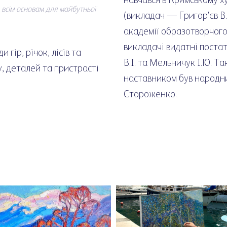
 всім основам для майбутньої
(викладач — Григор'єв В.
академії образотворчого
викладачі видатні постат
 гір, річок, лісів та
В.І. та Мельничук І.Ю. Та
, деталей та пристрасті
наставником був народн
Стороженко.