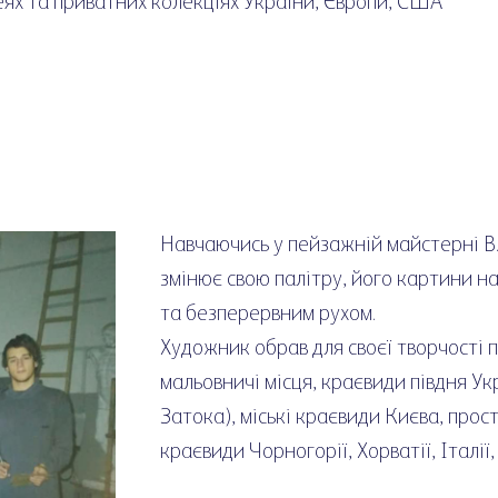
ях та приватних колекціях України, Європи, США
Навчаючись у пейзажній майстерні В. 
змінює свою палітру, його картини н
та безперервним рухом.
Художник обрав для своєї творчості 
мальовничі місця, краєвиди півдня Ук
Затока), міські краєвиди Києва, про
краєвиди Чорногорії, Хорватії, Італії,