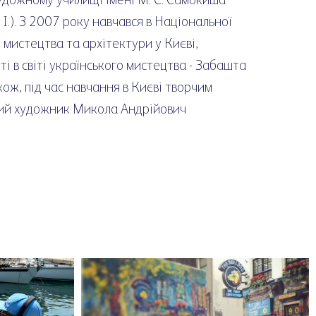
 І.). З 2007 року навчався в Національної
 мистецтва та архітектури у Києві,
ті в світі українського мистецтва - Забашта
кож, під час навчання в Києві творчим
ий художник Микола Андрійович