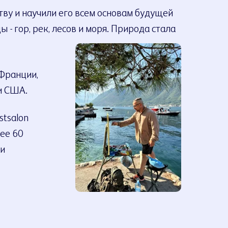
тву и научили его всем основам будущей
- гор, рек, лесов и моря. Природа стала
 Франции,
и США.
stsalon
лее 60
 и