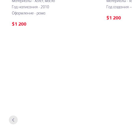
Материалы - Холст, масло
Материалы - хо
Год написания - 2010
Год создания –
Оформление - рама
$
1 200
$
1 200