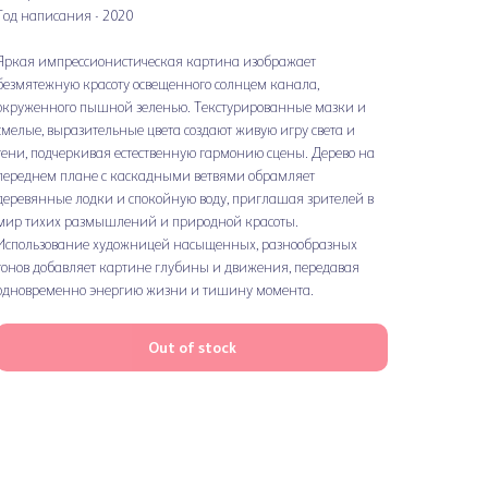
Год написания - 2020
Яркая импрессионистическая картина изображает
безмятежную красоту освещенного солнцем канала,
окруженного пышной зеленью. Текстурированные мазки и
смелые, выразительные цвета создают живую игру света и
тени, подчеркивая естественную гармонию сцены. Дерево на
переднем плане с каскадными ветвями обрамляет
деревянные лодки и спокойную воду, приглашая зрителей в
мир тихих размышлений и природной красоты.
Использование художницей насыщенных, разнообразных
тонов добавляет картине глубины и движения, передавая
одновременно энергию жизни и тишину момента.
Out of stock