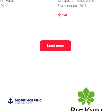
лст, масло
Материалы - холст, масло
 2010
Год создания - 2011
$
950
Load more