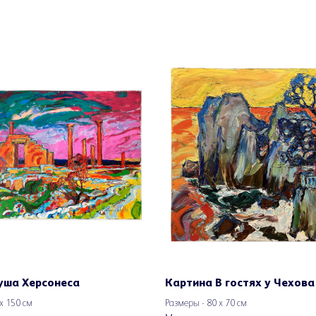
уша Херсонеса
Картина В гостях у Чехова
х 150 см
Размеры - 80 х 70 см