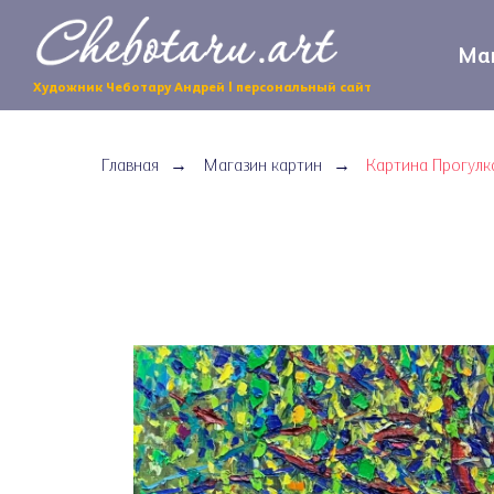
Маг
Художник Чеботару Андрей | персональный сайт
Главная
Магазин картин
Картина Прогулк
→
→