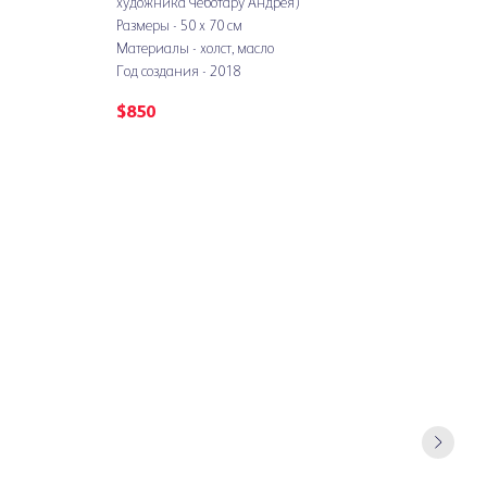
художника Чеботару Андрея)
Размеры - 50 х 70 см
Материалы - холст, масло
Год создания - 2018
$
850